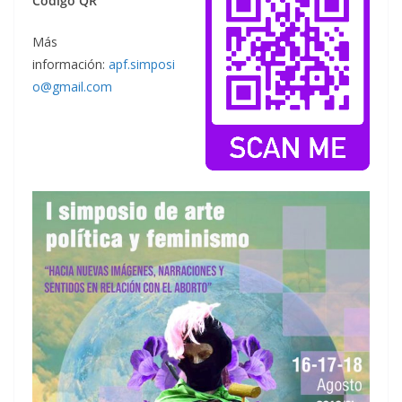
Código QR
Más
información:
apf.simposi
o@gmail.com