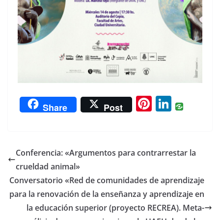
Pi
Li
Share
Post
nt
n
er
k
e
e
Conferencia: «Argumentos para contrarrestar la
st
dI
crueldad animal»
n
Conversatorio «Red de comunidades de aprendizaje
para la renovación de la enseñanza y aprendizaje en
la educación superior (proyecto RECREA). Meta-