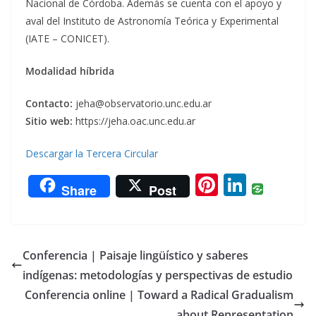
Nacional de Córdoba. Además se cuenta con el apoyo y
aval del Instituto de Astronomía Teórica y Experimental
(IATE – CONICET).
Modalidad híbrida
Contacto:
jeha@observatorio.unc.edu.ar
Sitio web:
https://jeha.oac.unc.edu.ar
Descargar la Tercera Circular
Pi
Li
Share
Post
nt
n
er
k
e
e
Conferencia | Paisaje lingüístico y saberes
st
dI
indígenas: metodologías y perspectivas de estudio
n
Conferencia online | Toward a Radical Gradualism
about Representation