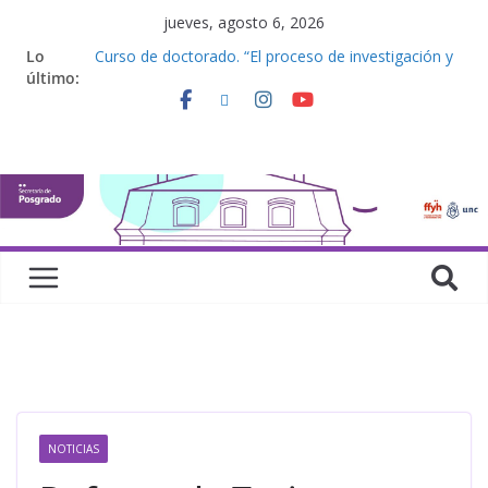
jueves, agosto 6, 2026
Lo
Curso de doctorado. “El proceso de investigación y
último:
la elaboración de una tesis doctoral”
Curso de posgrado. Inglés. “Nivel 1”
Curso de doctorado “Mirar, juzgar, sentir”
Defensas de Tesis y Trabajos Finales | Agosto
2026
Curso de doctorado. “Lógicas no clásicas desde
una perspectiva algebraica”
NOTICIAS