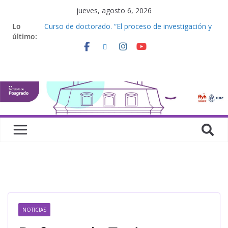
jueves, agosto 6, 2026
Lo
Curso de doctorado. “El proceso de investigación y
último:
la elaboración de una tesis doctoral”
Curso de posgrado. Inglés. “Nivel 1”
Curso de doctorado “Mirar, juzgar, sentir”
Defensas de Tesis y Trabajos Finales | Agosto
2026
Curso de doctorado. “Lógicas no clásicas desde
una perspectiva algebraica”
NOTICIAS