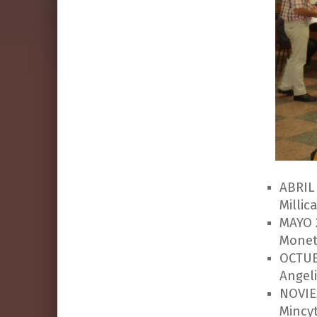
ABRIL
Millic
MAYO 2
Monet
OCTUBR
Angel
NOVIE
Mincy