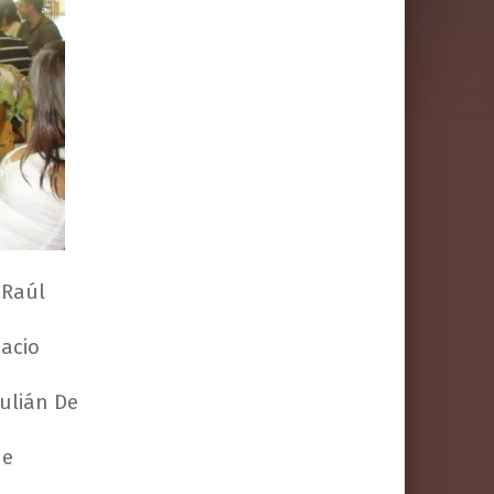
 Raúl
nacio
Julián De
de