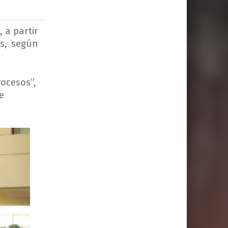
 a partir
os, según
rocesos”,
e