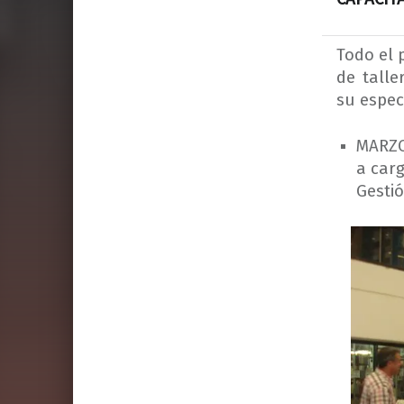
Todo el 
de talle
su espec
MARZO 
a car
Gestió