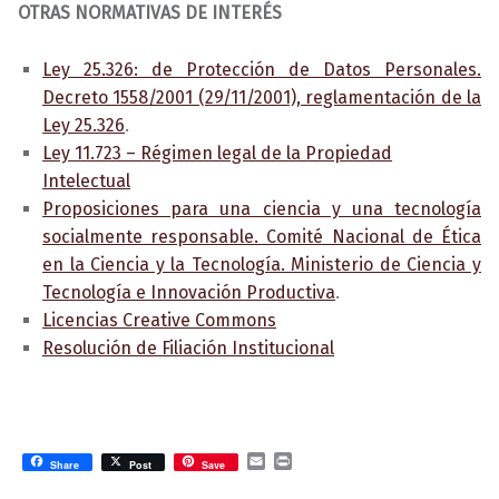
OTRAS NORMATIVAS DE INTERÉS
Ley 25.326: de Protección de Datos Personales.
Decreto 1558/2001 (29/11/2001), reglamentación de la
Ley 25.326
.
Ley 11.723 – Régimen legal de la Propiedad
Intelectual
Proposiciones para una ciencia y una tecnología
socialmente responsable. Comité Nacional de Ética
en la Ciencia y la Tecnología. Ministerio de Ciencia y
Tecnología e Innovación Productiva
.
Licencias Creative Commons
Resolución de Filiación Institucional
E
P
Share
Post
Save
m
r
a
i
Volver a la navegación principal