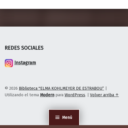
i
n
l
t
REDES SOCIALES
Instagram
© 2026
Biblioteca "ELMA KOHLMEYER DE ESTRABOU”
|
Utilizando el tema
Modern
para
WordPress
.
|
Volver arriba ↑
Menú