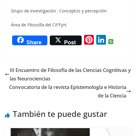
Grupo de investigación : Conceptos y percepción
Área de Filosofía del CIFFyH.
Pi
Li
Share
Post
nt
n
er
k
e
e
III Encuentro de Filosofía de las Ciencias Cognitivas y
st
dI
las Neurociencias
n
Convocatoria de la revista Epistemología e Historia
de la Ciencia
También te puede gustar