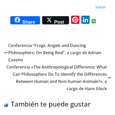
Volver
Pi
Li
Share
Post
nt
n
er
k
e
e
Conferencia “Frogs, Angels and Dancing
st
dI
Philosophers: On Being Real”, a cargo de Adrian
n
Cussins
Conferencia «The Anthropological Difference: What
Can Philosophers Do To Identify the Differences
Between Human and Non-human Animals?», a
cargo de Hans Glock
También te puede gustar