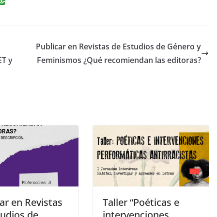
n
k
e
Publicar en Revistas de Estudios de Género y
dI
ET y
Feminismos ¿Qué recomiendan las editoras?
n
ar en Revistas
Taller “Poéticas e
tudios de
intervenciones