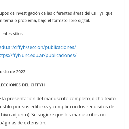
rupos de investigación de las diferentes áreas del CIFFyH que
 tema o problema, bajo el formato libro digital.
ientes sitios:
.edu.ar/ciffyh/seccion/publicaciones/
ttps://ffyh.unc.edu.ar/publicaciones/
gosto
de 2022
LECCIONES DEL CIFFYH
e la presentación del manuscrito completo; dicho texto
stilo por sus editorxs y cumplir con los requisitos de
rchivo adjunto). Se sugiere que los manuscritos no
 páginas de extensión.