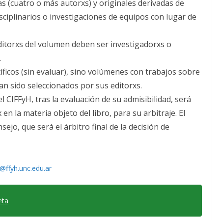
s (cuatro o más autorxs) y originales derivadas de
ciplinarios o investigaciones de equipos con lugar de
ditorxs del volumen deben ser investigadorxs o
.
íficos (sin evaluar), sino volúmenes con trabajos sobre
 sido seleccionados por sus editorxs.
l CIFFyH, tras la evaluación de su admisibilidad, será
en la materia objeto del libro, para su arbitraje. El
ejo, que será el árbitro final de la decisión de
h@ffyh.unc.edu.ar
eta