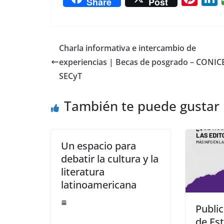
Share
Post
nt
er
e
Charla informativa e intercambio de
st
experiencias | Becas de posgrado – CONIC
SECyT
También te puede gustar
Un espacio para
debatir la cultura y la
literatura
latinoamericana
Public
de Es