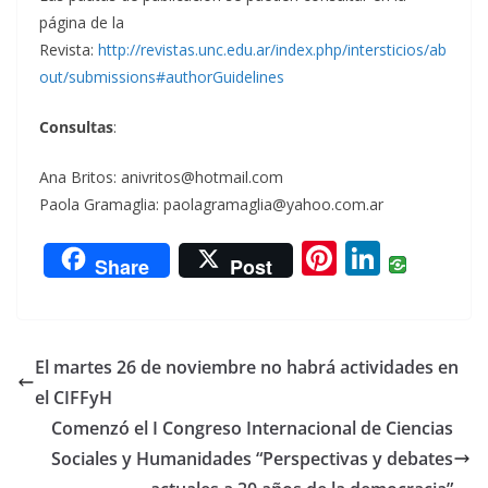
página de la
Revista:
http://revistas.unc.edu.ar/index.php/intersticios/ab
out/submissions#authorGuidelines
Consultas
:
Ana Britos: anivritos@hotmail.com
Paola Gramaglia: paolagramaglia@yahoo.com.ar
Pi
Li
Share
Post
nt
n
er
k
e
e
El martes 26 de noviembre no habrá actividades en
st
dI
el CIFFyH
n
Comenzó el I Congreso Internacional de Ciencias
Sociales y Humanidades “Perspectivas y debates