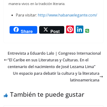
manera vivos en la tradición literaria.
Para visitar:
http://www.habanaelegante.com/
Pi
Li
Share
Post
nt
n
er
k
e
e
Entrevista a Eduardo Lalo | Congreso Internacional
st
dI
“El Caribe en sus Literaturas y Culturas. En el
n
centenario del nacimiento de José Lezama Lima”
Un espacio para debatir la cultura y la literatura
latinoamericana
También te puede gustar