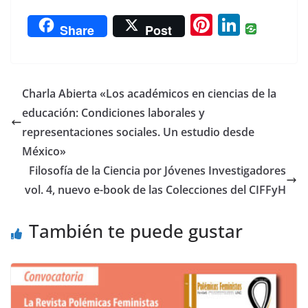
Pi
Li
Share
Post
nt
n
er
k
e
e
Charla Abierta «Los académicos en ciencias de la
st
dI
educación: Condiciones laborales y
n
representaciones sociales. Un estudio desde
México»
Filosofía de la Ciencia por Jóvenes Investigadores
vol. 4, nuevo e-book de las Colecciones del CIFFyH
También te puede gustar