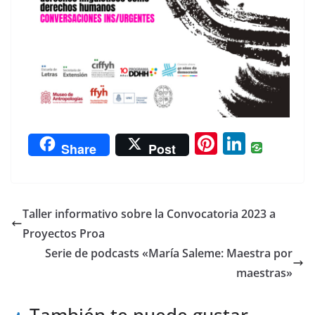
Pi
Li
Share
Post
nt
n
er
k
e
e
Taller informativo sobre la Convocatoria 2023 a
st
dI
Proyectos Proa
n
Serie de podcasts «María Saleme: Maestra por
maestras»
También te puede gustar