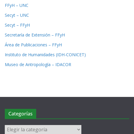
FFyH – UNC
Secyt – UNC
Secyt – FFyH
Secretaría de Extensión – FFyH
Área de Publicaciones – FFyH
Instituto de Humanidades (IDH-CONICET)
Museo de Antropología – IDACOR
Categorías