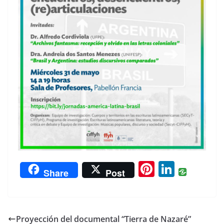
Pi
Li
Share
Post
nt
n
er
k
e
e
Proyección del documental “Tierra de Nazaré”