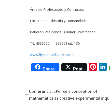
Área de Profesorado y Concursos
Facultad de Filosofía y Humanidades
Pabellón Residencial. Ciudad Universitaria.
TE: 4333060 – 4333061 int. 130
www.ffyh.unc.edu.ar/concursos
Pi
L
Share
Post
nt
er
e
Conferencia: «Peirce´s conception of
st
mathematics as creative experimental inqu