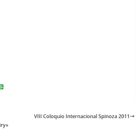
i
n
k
e
VIII Coloquio Internacional Spinoza 2011
dI
iry»
n