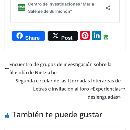
Pi
Li
Share
Post
nt
n
er
k
e
e
Encuentro de grupos de investigación sobre la
st
dI
filosofía de Nietzsche
n
Segunda circular de las I Jornadas Interáreas de
Letras e invitación al foro «Experiencias
deslenguadas»
También te puede gustar