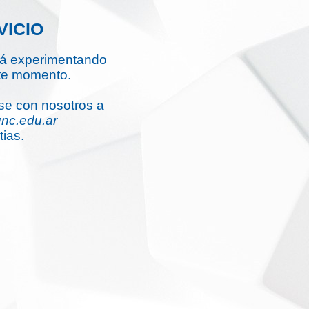
VICIO
stá experimentando
ste momento.
se con nosotros a
unc.edu.ar
tias.