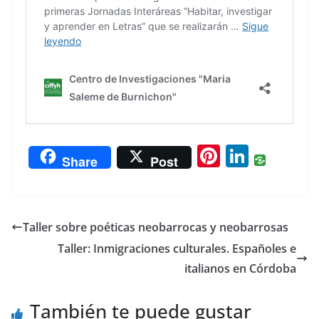
Pi
Li
Share
Post
nt
n
er
k
e
e
Taller sobre poéticas neobarrocas y neobarrosas
st
dI
Taller: Inmigraciones culturales. Españoles e
n
italianos en Córdoba
También te puede gustar