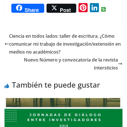
Pi
Li
Share
Post
nt
n
er
k
e
e
Ciencia en todos lados: taller de escritura. ¿Cómo
st
dI
comunicar mi trabajo de investigación/extensión en
n
medios no académicos?
Nuevo Número y convocatoria de la revista
Intersticios
También te puede gustar