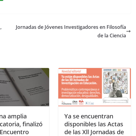
n
k
e
,
Jornadas de Jóvenes Investigadores en Filosofía
dI
de la Ciencia
n
na amplia
Ya se encuentran
atoria, finalizó
disponibles las Actas
I Encuentro
de las Xll Jornadas de