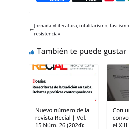
nt
er
e
Jornada «Literatura, totalitarismo, fascismo
st
resistencia»
También te puede gustar
Nuevo número de la
Con u
revista Recial | Vol.
convoc
15 Núm. 26 (2024):
el XII