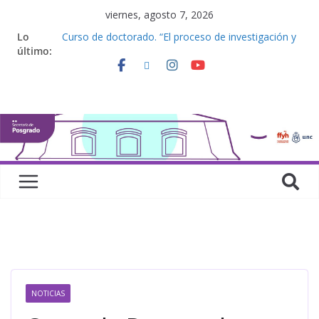
viernes, agosto 7, 2026
Lo
Curso de doctorado. “El proceso de investigación y
último:
la elaboración de una tesis doctoral”
Curso de posgrado. Inglés. “Nivel 1”
Curso de doctorado “Mirar, juzgar, sentir”
Defensas de Tesis y Trabajos Finales | Agosto
2026
Curso de doctorado. “Lógicas no clásicas desde
una perspectiva algebraica”
NOTICIAS