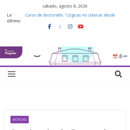
sábado, agosto 8, 2026
Lo
Curso de doctorado. “Lógicas no clásicas desde
último:
una perspectiva algebraica”
Seminario de posgrado. “Debates Actuales en
Antropología. Los feminismos le mojan la oreja a la
disciplina”
Curso de posgrado. Inglés. “Nivel 1”
Curso de doctorado “Mirar, juzgar, sentir”
Defensas de Tesis y Trabajos Finales | Agosto
2026
NOTICIAS