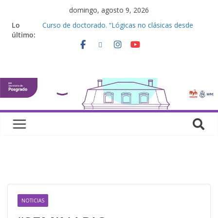
domingo, agosto 9, 2026
Lo
Curso de doctorado. “Lógicas no clásicas desde
último:
una perspectiva algebraica”
Seminario de posgrado. “Debates Actuales en
Antropología. Los feminismos le mojan la oreja a la
disciplina”
Curso de posgrado. Inglés. “Nivel 1”
Curso de doctorado “Mirar, juzgar, sentir”
Defensas de Tesis y Trabajos Finales | Agosto
2026
NOTICIAS