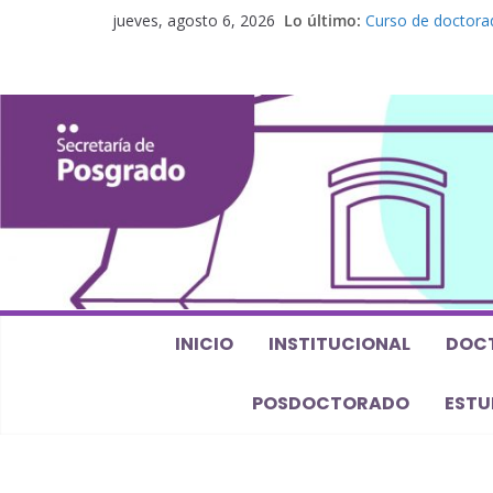
jueves, agosto 6, 2026
Lo último:
Curso de doctorad
elaboración de un
Curso de posgrado.
Curso de doctorado
Defensas de Tesis
Curso de doctorad
perspectiva algeb
INICIO
INSTITUCIONAL
DOC
POSDOCTORADO
ESTU