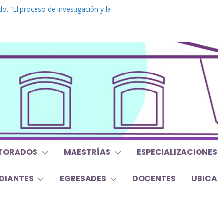
o. “El proceso de investigación y la
a tesis doctoral”
 Inglés. “Nivel 1”
 “Mirar, juzgar, sentir”
 y Trabajos Finales | Agosto 2026
o. “Lógicas no clásicas desde una
raica”
TORADOS
MAESTRÍAS
ESPECIALIZACIONES
DIANTES
EGRESADES
DOCENTES
UBICA