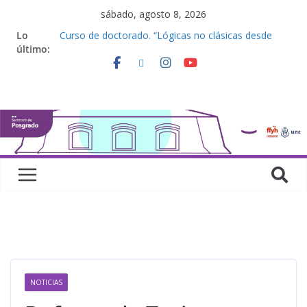
sábado, agosto 8, 2026
Lo
Curso de doctorado. “Lógicas no clásicas desde
último:
una perspectiva algebraica”
Seminario de posgrado. “Debates Actuales en
Antropología. Los feminismos le mojan la oreja a la
disciplina”
Curso de posgrado. Inglés. “Nivel 1”
Curso de doctorado “Mirar, juzgar, sentir”
Defensas de Tesis y Trabajos Finales | Agosto
2026
NOTICIAS