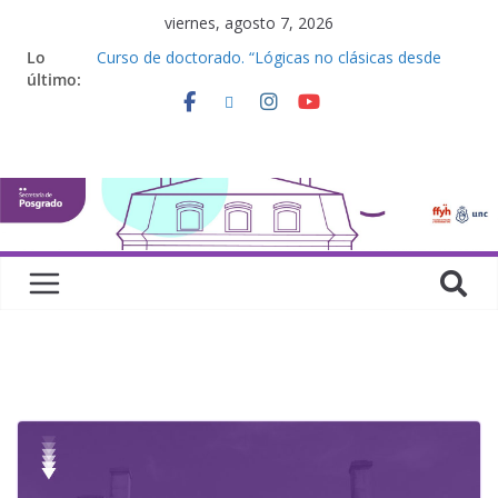
viernes, agosto 7, 2026
Lo
Curso de doctorado. “Lógicas no clásicas desde
último:
una perspectiva algebraica”
Seminario de posgrado. “Debates Actuales en
Antropología. Los feminismos le mojan la oreja a la
disciplina”
Curso de posgrado. Inglés. “Nivel 1”
Curso de doctorado “Mirar, juzgar, sentir”
Defensas de Tesis y Trabajos Finales | Agosto
2026