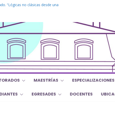
do. “Lógicas no clásicas desde una
braica”
grado. “Debates Actuales en Antropología.
 mojan la oreja a la disciplina”
. Inglés. “Nivel 1”
o “Mirar, juzgar, sentir”
s y Trabajos Finales | Agosto 2026
TORADOS
MAESTRÍAS
ESPECIALIZACIONES
DIANTES
EGRESADES
DOCENTES
UBICA