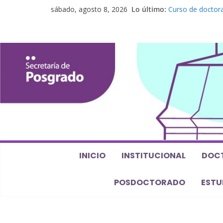
sábado, agosto 8, 2026
Lo último:
Curso de doctora
perspectiva alge
Seminario de pos
Los feminismos le
Curso de posgrado
Curso de doctorad
Defensas de Tesi
INICIO
INSTITUCIONAL
DOC
POSDOCTORADO
ESTU