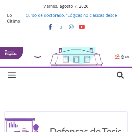
viernes, agosto 7, 2026
Lo
Curso de doctorado. “Lógicas no clásicas desde
último:
una perspectiva algebraica”
Seminario de posgrado. “Debates Actuales en
Antropología. Los feminismos le mojan la oreja a la
disciplina”
Curso de posgrado. Inglés. “Nivel 1”
Curso de doctorado “Mirar, juzgar, sentir”
Defensas de Tesis y Trabajos Finales | Agosto
2026