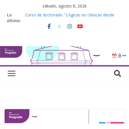
sábado, agosto 8, 2026
Lo
Curso de doctorado. “Lógicas no clásicas desde
último:
una perspectiva algebraica”
Seminario de posgrado. “Debates Actuales en
Antropología. Los feminismos le mojan la oreja a la
disciplina”
Curso de posgrado. Inglés. “Nivel 1”
Curso de doctorado “Mirar, juzgar, sentir”
Defensas de Tesis y Trabajos Finales | Agosto
2026