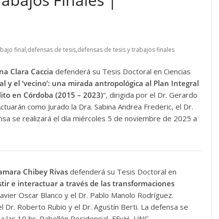
bajo final
,
defensas de tesis
,
defensas de tesis y trabajos finales
na Clara Caccia
defenderá su Tesis Doctoral en Ciencias
ial y el ‘vecino’: una mirada antropológica al Plan Integral
ito en Córdoba (2015 – 2023)
”, dirigida por el Dr. Gerardo
Actuarán como Jurado la Dra. Sabina Andrea Frederic, el Dr.
ensa se realizará el día miércoles 5 de noviembre de 2025 a
amara Chibey Rivas
defenderá su Tesis Doctoral en
stir e interactuar a través de las transformaciones
. Javier Oscar Blanco y el Dr. Pablo Manolo Rodríguez.
l Dr. Roberto Rubio y el Dr. Agustín Berti. La defensa se
a las 10 hs. Pabellón Residencial, FFyH, UNC.