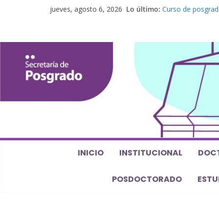
jueves, agosto 6, 2026
Lo último:
Curso de posgrado.
Curso de doctorado
Defensas de Tesis
Curso de doctorad
perspectiva algeb
Curso de doctorad
elaboración de un
INICIO
INSTITUCIONAL
DOC
POSDOCTORADO
ESTU