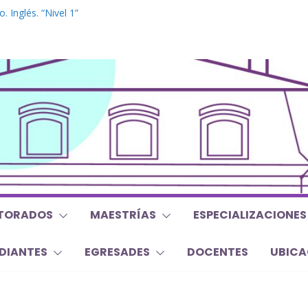
 Inglés. “Nivel 1”
 “Mirar, juzgar, sentir”
 y Trabajos Finales | Agosto 2026
o. “Lógicas no clásicas desde una
raica”
o. “El proceso de investigación y la
a tesis doctoral”
TORADOS
MAESTRÍAS
ESPECIALIZACIONES
DIANTES
EGRESADES
DOCENTES
UBICA