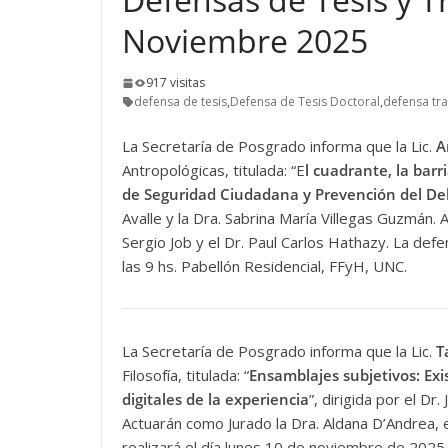
Noviembre 2025
917 visitas
defensa de tesis
,
Defensa de Tesis Doctoral
,
defensa tra
La Secretaría de Posgrado informa que la Lic.
A
Antropológicas, titulada: “E
l cuadrante, la barr
de Seguridad Ciudadana y Prevención del Del
Avalle y la Dra. Sabrina María Villegas Guzmán. 
Sergio Job y el Dr. Paul Carlos Hathazy. La def
las 9 hs. Pabellón Residencial, FFyH, UNC.
La Secretaría de Posgrado informa que la Lic.
T
Filosofía, titulada: “
Ensamblajes subjetivos: Exi
digitales de la experiencia
”, dirigida por el Dr
Actuarán como Jurado la Dra. Aldana D’Andrea, e
realizará el día lunes 10 de noviembre de 2025 