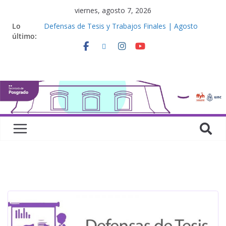
viernes, agosto 7, 2026
Lo
Defensas de Tesis y Trabajos Finales | Agosto
último:
2026
Curso de doctorado. “Lógicas no clásicas desde
una perspectiva algebraica”
Seminario de posgrado. “Debates Actuales en
Antropología. Los feminismos le mojan la oreja a la
disciplina”
Curso de posgrado. Inglés. “Nivel 1”
Curso de doctorado “Mirar, juzgar, sentir”