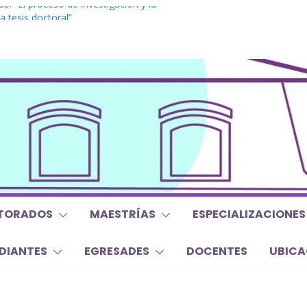
o. “El proceso de investigación y la
a tesis doctoral”
 Inglés. “Nivel 1”
 “Mirar, juzgar, sentir”
 y Trabajos Finales | Agosto 2026
o. “Lógicas no clásicas desde una
raica”
TORADOS
MAESTRÍAS
ESPECIALIZACIONES
DIANTES
EGRESADES
DOCENTES
UBICA