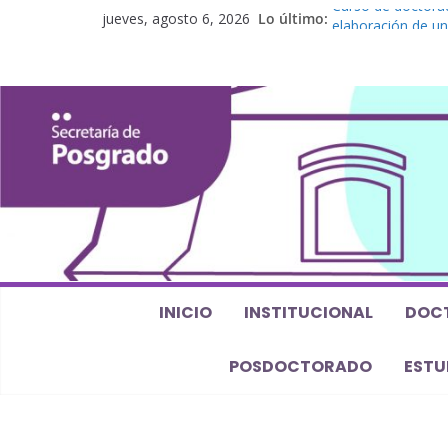
Curso de doctorad
jueves, agosto 6, 2026
Lo último:
elaboración de un
Curso de posgrado.
Curso de doctorado
Defensas de Tesis
Curso de doctorad
perspectiva algeb
INICIO
INSTITUCIONAL
DOC
POSDOCTORADO
ESTU