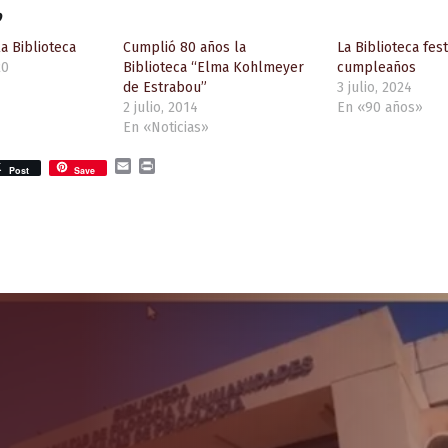
o
la Biblioteca
Cumplió 80 años la
La Biblioteca fes
20
Biblioteca “Elma Kohlmeyer
cumpleaños
de Estrabou”
3 julio, 2024
2 julio, 2014
En «90 años»
En «Noticias»
E
P
Post
Save
m
r
a
i
i
n
l
t