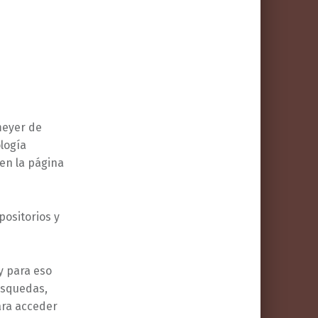
meyer de
ología
en la página
positorios y
y para eso
úsquedas,
ara acceder