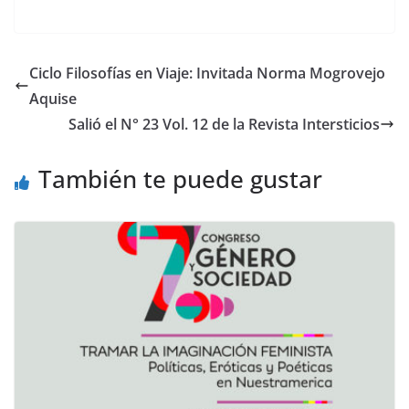
nt
n
er
k
e
e
Ciclo Filosofías en Viaje: Invitada Norma Mogrovejo
st
dI
Aquise
n
Salió el N° 23 Vol. 12 de la Revista Intersticios
También te puede gustar