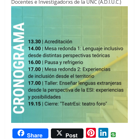
Docentes e Investigadorxs de la UNC (A.D.I.U.C.)
Pi
Li
Share
Post