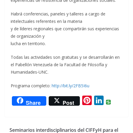
experiencias de resistencia de organizaciones sociales.
Habrá conferencias, paneles y talleres a cargo de
intelectuales referentes en la materia
y de líderes regionales que compartirán sus experiencias
de organización y
lucha en territorio.
Todas las actividades son gratuitas y se desarrollarán en
el Pabellón Venezuela de la Facultad de Filosofía y
Humanidades-UNC.
Programa completo:
http://bit.ly/2FB5I6u
Pi
Li
Share
Post
nt
n
er
k
e
e
Seminarios interdisciplinarios del CIFFyH para el