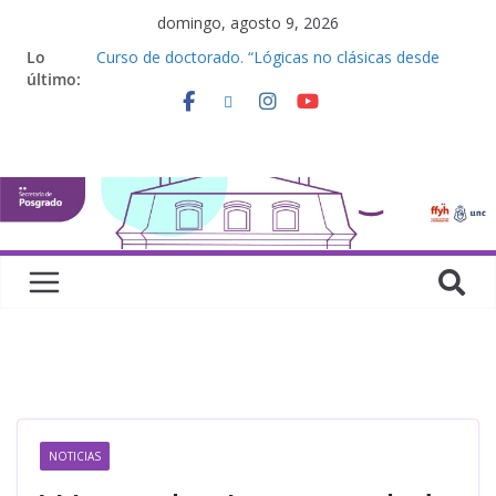
domingo, agosto 9, 2026
Lo
Curso de doctorado. “Lógicas no clásicas desde
último:
una perspectiva algebraica”
Seminario de posgrado. “Debates Actuales en
Antropología. Los feminismos le mojan la oreja a la
disciplina”
Curso de posgrado. Inglés. “Nivel 1”
Curso de doctorado “Mirar, juzgar, sentir”
Defensas de Tesis y Trabajos Finales | Agosto
2026
NOTICIAS