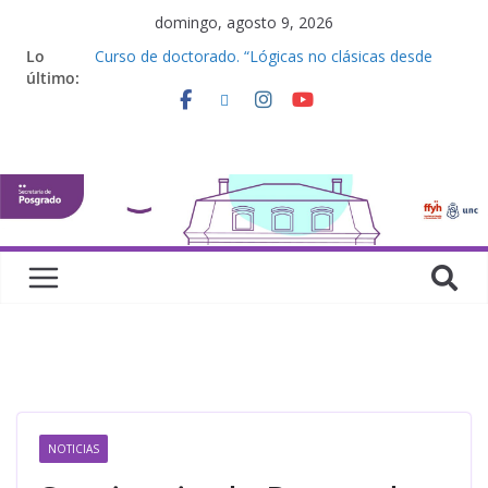
domingo, agosto 9, 2026
Lo
Curso de doctorado. “Lógicas no clásicas desde
último:
una perspectiva algebraica”
Seminario de posgrado. “Debates Actuales en
Antropología. Los feminismos le mojan la oreja a la
disciplina”
Curso de posgrado. Inglés. “Nivel 1”
Curso de doctorado “Mirar, juzgar, sentir”
Defensas de Tesis y Trabajos Finales | Agosto
2026
NOTICIAS