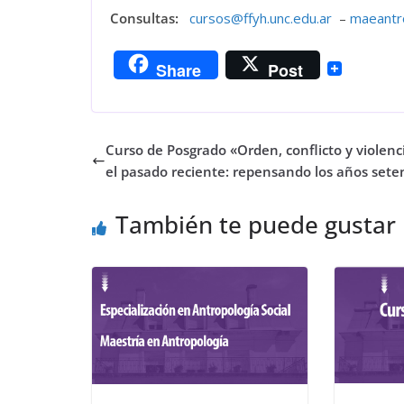
Consultas:
cursos@ffyh.unc.edu.ar
–
maeantro
Share
Post
Curso de Posgrado «Orden, conflicto y violenc
el pasado reciente: repensando los años sete
También te puede gustar