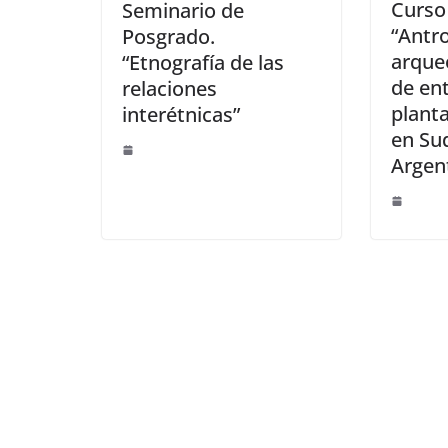
Curso
Seminario de
“Antr
Posgrado.
arque
“Etnografía de las
de en
relaciones
planta
interétnicas”
en Su
Argen