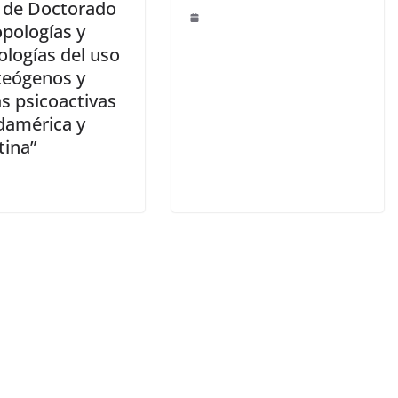
 de Doctorado
opologías y
ologías del uso
teógenos y
s psicoactivas
damérica y
tina”