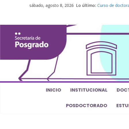
sábado, agosto 8, 2026
Lo último:
Curso de doctora
perspectiva alge
Seminario de pos
Los feminismos le
Curso de posgrado
Curso de doctorad
Defensas de Tesi
INICIO
INSTITUCIONAL
DOC
POSDOCTORADO
ESTU