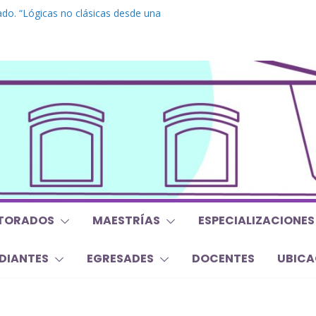
do. “Lógicas no clásicas desde una
braica”
grado. “Debates Actuales en Antropología.
 mojan la oreja a la disciplina”
. Inglés. “Nivel 1”
o “Mirar, juzgar, sentir”
s y Trabajos Finales | Agosto 2026
TORADOS
MAESTRÍAS
ESPECIALIZACIONES
DIANTES
EGRESADES
DOCENTES
UBICA