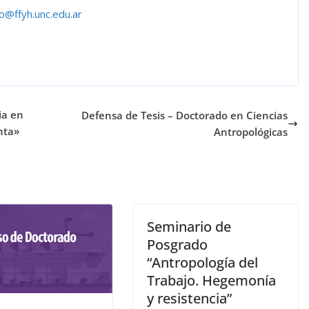
@ffyh.unc.edu.ar
ia en
Defensa de Tesis – Doctorado en Ciencias
nta»
Antropológicas
Seminario de
Posgrado
“Antropología del
Trabajo. Hegemonía
y resistencia”