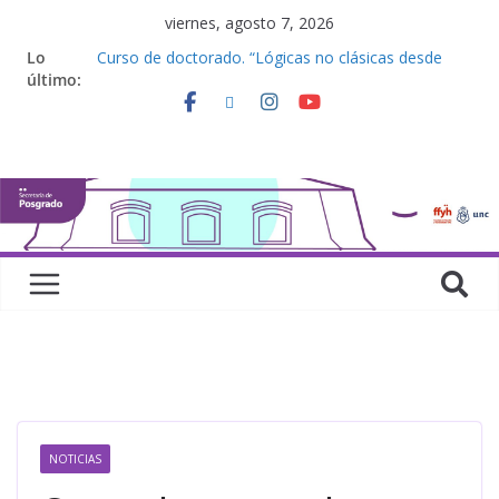
viernes, agosto 7, 2026
Lo
Curso de doctorado. “Lógicas no clásicas desde
último:
una perspectiva algebraica”
Seminario de posgrado. “Debates Actuales en
Antropología. Los feminismos le mojan la oreja a la
disciplina”
Curso de posgrado. Inglés. “Nivel 1”
Curso de doctorado “Mirar, juzgar, sentir”
Defensas de Tesis y Trabajos Finales | Agosto
2026
NOTICIAS