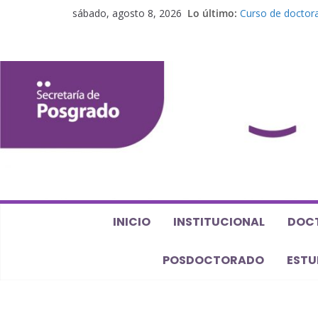
sábado, agosto 8, 2026
Lo último:
Curso de doctora
perspectiva alge
Seminario de pos
Los feminismos le
Curso de posgrado
Curso de doctorad
Defensas de Tesi
INICIO
INSTITUCIONAL
DOC
POSDOCTORADO
ESTU