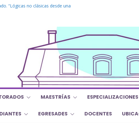
do. “Lógicas no clásicas desde una
braica”
grado. “Debates Actuales en Antropología.
 mojan la oreja a la disciplina”
. Inglés. “Nivel 1”
o “Mirar, juzgar, sentir”
s y Trabajos Finales | Agosto 2026
TORADOS
MAESTRÍAS
ESPECIALIZACIONES
DIANTES
EGRESADES
DOCENTES
UBICA