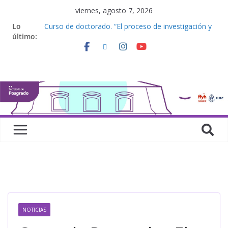
viernes, agosto 7, 2026
Lo
Curso de doctorado. “El proceso de investigación y
último:
la elaboración de una tesis doctoral”
Curso de posgrado. Inglés. “Nivel 1”
Curso de doctorado “Mirar, juzgar, sentir”
Defensas de Tesis y Trabajos Finales | Agosto
2026
Curso de doctorado. “Lógicas no clásicas desde
una perspectiva algebraica”
NOTICIAS