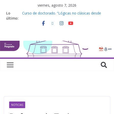
viernes, agosto 7, 2026
Lo
Curso de doctorado. “Lógicas no clásicas desde
último:
una perspectiva algebraica”
Seminario de posgrado. “Debates Actuales en
Antropología. Los feminismos le mojan la oreja a la
disciplina”
Curso de posgrado. Inglés. “Nivel 1”
Curso de doctorado “Mirar, juzgar, sentir”
Defensas de Tesis y Trabajos Finales | Agosto
2026
NOTICIAS