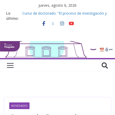
jueves, agosto 6, 2026
Lo
Curso de doctorado. “El proceso de investigación y
último:
la elaboración de una tesis doctoral”
Curso de posgrado. Inglés. “Nivel 1”
Curso de doctorado “Mirar, juzgar, sentir”
Defensas de Tesis y Trabajos Finales | Agosto
2026
Curso de doctorado. “Lógicas no clásicas desde
una perspectiva algebraica”
NOVEDADES