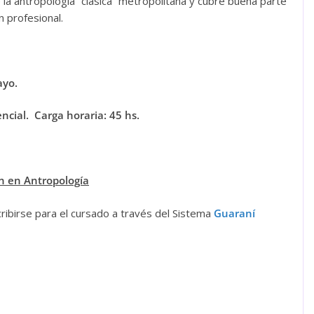
la antropología “clásica” metropolitana y cubre buena parte
n profesional.
mayo.
ncial
.
Carga horaria: 45 hs.
n en Antropología
cribirse para el cursado a través del Sistema
Guaraní