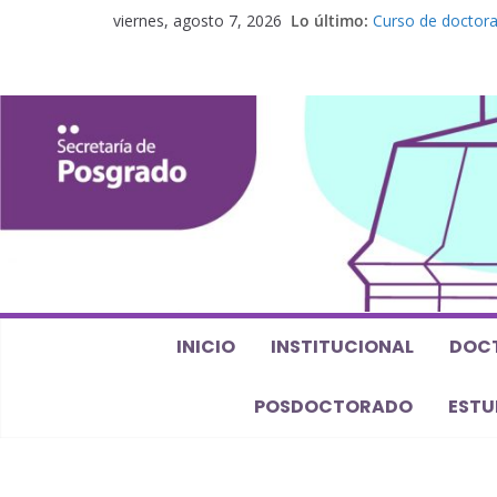
viernes, agosto 7, 2026
Lo último:
Curso de doctora
perspectiva algeb
Seminario de pos
Los feminismos le
Curso de posgrado
Curso de doctorad
Defensas de Tesi
INICIO
INSTITUCIONAL
DOC
POSDOCTORADO
ESTU