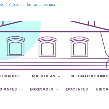
do. “Lógicas no clásicas desde una
raica”
grado. “Debates Actuales en Antropología.
 mojan la oreja a la disciplina”
. Inglés. “Nivel 1”
o “Mirar, juzgar, sentir”
s y Trabajos Finales | Agosto 2026
TORADOS
MAESTRÍAS
ESPECIALIZACIONES
DIANTES
EGRESADES
DOCENTES
UBICA