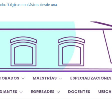
do. “Lógicas no clásicas desde una
braica”
grado. “Debates Actuales en Antropología.
 mojan la oreja a la disciplina”
. Inglés. “Nivel 1”
o “Mirar, juzgar, sentir”
s y Trabajos Finales | Agosto 2026
TORADOS
MAESTRÍAS
ESPECIALIZACIONES
DIANTES
EGRESADES
DOCENTES
UBICA