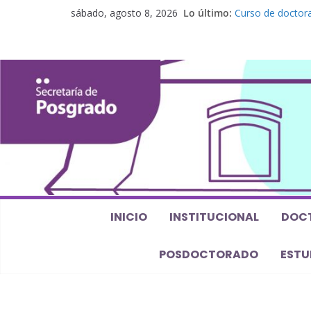
sábado, agosto 8, 2026
Lo último:
Curso de doctora
perspectiva alge
Seminario de pos
Los feminismos le
Curso de posgrado
Curso de doctorad
Defensas de Tesi
INICIO
INSTITUCIONAL
DOC
POSDOCTORADO
ESTU