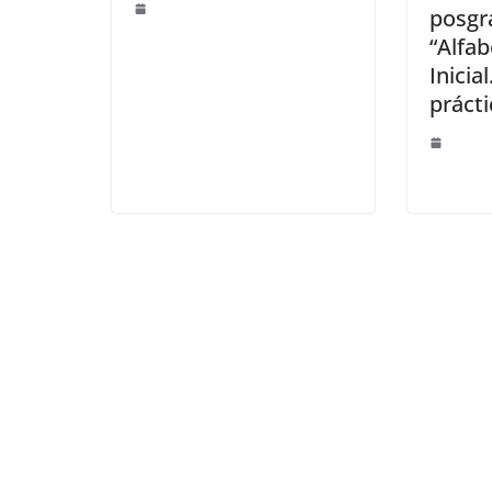
posgr
“Alfab
Inicia
prácti