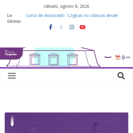
sábado, agosto 8, 2026
Lo
Curso de doctorado. “Lógicas no clásicas desde
último:
una perspectiva algebraica”
Seminario de posgrado. “Debates Actuales en
Antropología. Los feminismos le mojan la oreja a la
disciplina”
Curso de posgrado. Inglés. “Nivel 1”
Curso de doctorado “Mirar, juzgar, sentir”
Defensas de Tesis y Trabajos Finales | Agosto
2026