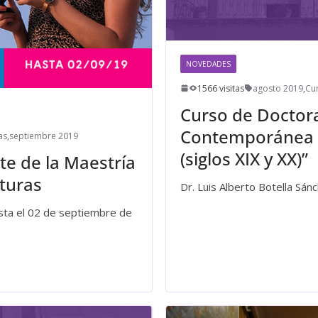
NOVEDADES
1566 visitas
agosto 2019
,
Cu
Curso de Doctora
Contemporánea d
as
,
septiembre 2019
(siglos XIX y XX)”
te de la Maestría
lturas
Dr. Luis Alberto Botella Sá
asta el 02 de septiembre de
Leer más