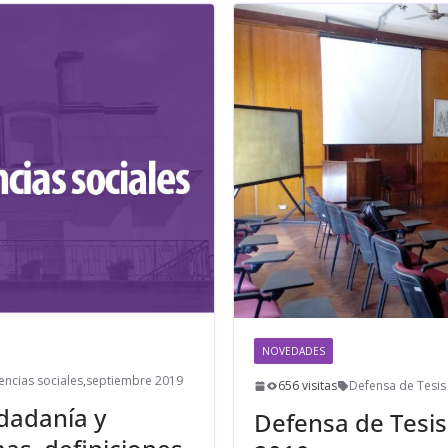
NOVEDADES
encias sociales
,
septiembre 2019
656 visitas
Defensa de Tesis
dadanía y
Defensa de Tesi