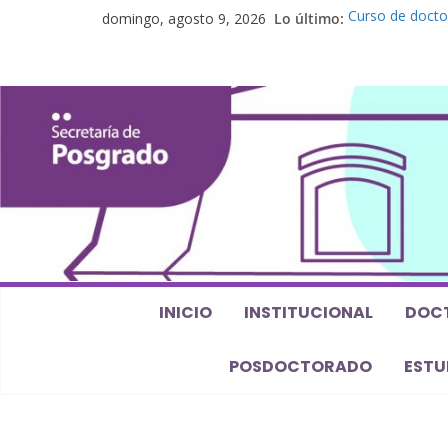
domingo, agosto 9, 2026
Lo último:
Curso de docto
perspectiva alg
Seminario de p
Los feminismos 
Curso de posgra
Curso de doctor
Defensas de Te
INICIO
INSTITUCIONAL
DOC
POSDOCTORADO
ESTU