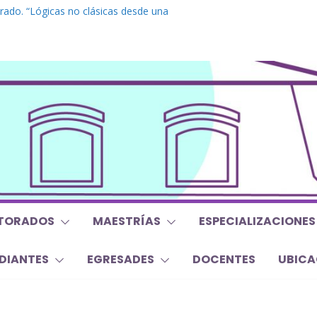
rado. “Lógicas no clásicas desde una
ebraica”
osgrado. “Debates Actuales en Antropología.
le mojan la oreja a la disciplina”
do. Inglés. “Nivel 1”
ado “Mirar, juzgar, sentir”
sis y Trabajos Finales | Agosto 2026
TORADOS
MAESTRÍAS
ESPECIALIZACIONES
DIANTES
EGRESADES
DOCENTES
UBICA