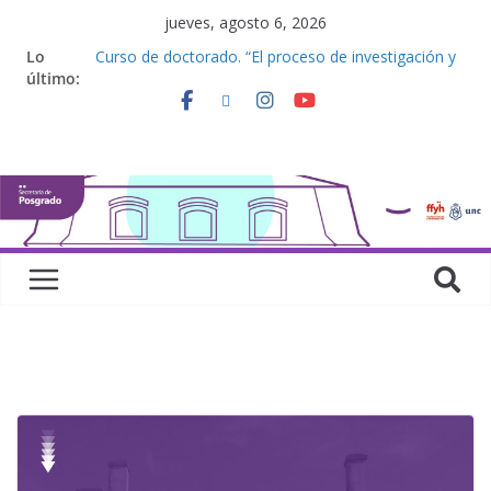
jueves, agosto 6, 2026
Lo
Curso de doctorado. “El proceso de investigación y
último:
la elaboración de una tesis doctoral”
Curso de posgrado. Inglés. “Nivel 1”
Curso de doctorado “Mirar, juzgar, sentir”
Defensas de Tesis y Trabajos Finales | Agosto
2026
Curso de doctorado. “Lógicas no clásicas desde
una perspectiva algebraica”