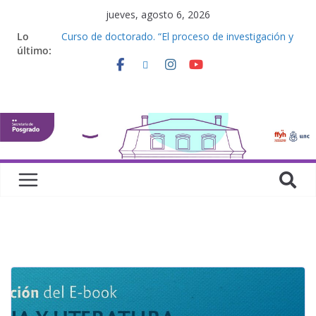
jueves, agosto 6, 2026
Lo
Curso de doctorado. “El proceso de investigación y
último:
la elaboración de una tesis doctoral”
Curso de posgrado. Inglés. “Nivel 1”
Curso de doctorado “Mirar, juzgar, sentir”
Defensas de Tesis y Trabajos Finales | Agosto
2026
Curso de doctorado. “Lógicas no clásicas desde
una perspectiva algebraica”