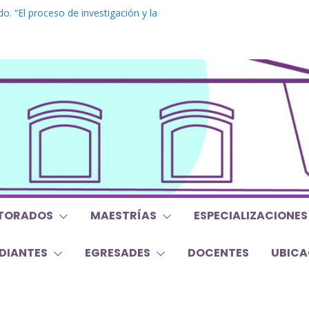
o. “El proceso de investigación y la
a tesis doctoral”
 Inglés. “Nivel 1”
 “Mirar, juzgar, sentir”
 y Trabajos Finales | Agosto 2026
o. “Lógicas no clásicas desde una
raica”
TORADOS
MAESTRÍAS
ESPECIALIZACIONES
DIANTES
EGRESADES
DOCENTES
UBICA