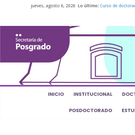
jueves, agosto 6, 2026
Lo último:
Curso de doctorad
elaboración de un
Curso de posgrado.
Curso de doctorado
Defensas de Tesis
Curso de doctorad
perspectiva algeb
INICIO
INSTITUCIONAL
DOC
POSDOCTORADO
ESTU